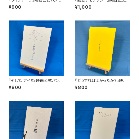
『ライフテープ』映画公式パンフ
『能登デモクラシー』映画公式パ
レット
ンフレット
¥900
¥1,000
『そして、アイヌ』映画公式パンフ
『どうすればよかったか？』映画
レット
公式パンフレット
¥800
¥800