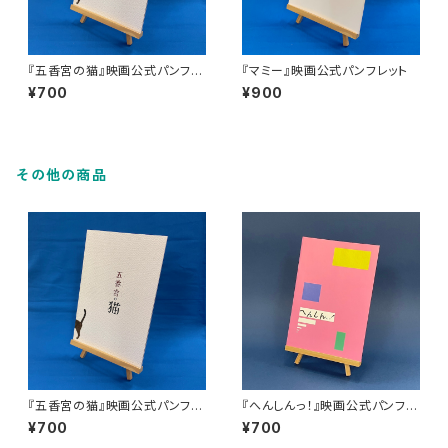
『五香宮の猫』映画公式パンフレ
『マミー』映画公式パンフレット
ット
¥700
¥900
その他の商品
『五香宮の猫』映画公式パンフレ
『へんしんっ！』映画公式パンフレ
ット
ット
¥700
¥700