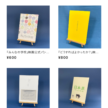
『みんなの学校』映画公式パンフ
『どうすればよかったか？』映画
レット
公式パンフレット
¥600
¥800