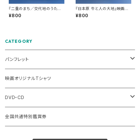
『二重のまち／交代地のうたを
『日本原 牛と人の大地』映画公
編む』映画公式パンフレット
式パンフレット
¥800
¥800
CATEGORY
パンフレット
東海テレビドキュメンタリー劇場
映画オリジナルTシャツ
小森はるか監督作品・「小森はるか＋瀬尾夏美」監督作品
DVD・CD
DVD
全国共通特別鑑賞券
CD