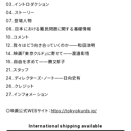
03…イントロダクション
04…ストーリー
07…登場人物
08…日本における難民問題に関する基礎情報
10…コメント
12…我々はどう向き合っていくのか——和田浩明
14…映画『東京クルド』に寄せて——渡邉彰悟
16…自由を求めて——勝又郁子
21…スタッフ
24…ディレクターズ・ノート——日向史有
26…クレジット
27…インフォメーション
◎映画公式WEBサイト：
https://tokyokurds.jp/
International shipping available